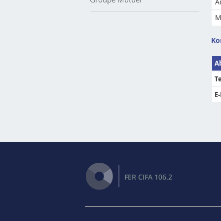
A
M
Ko
A
T
E