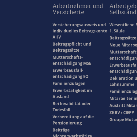
Arbeitnehmer und
Arbeitgeb
Versicherte
Selbständ
Versicherungsausweis und
Wesentliche 
individuelles Beitragskonto
1. Säule
AHV
Beitragssätze
Beitragspflicht und
Neue Mitarbe
Beitragssätze
Mutterschaft
Mutterschafts-
entschädigun
entschädigung MSE
Erwerbsausfal
Erwerbsausfall-
entschädigun
entschädigung EO
Deklaration 
Familienzulagen
Lohnsumme
Erwerbstätigkeit im
Familienzula
Ausland
Mitarbeiter i
Bei Invalidität oder
Austritt Mita
Todesfall
ZKBV / CIEPP
Vorbereitung auf die
Groupe Mutu
Pensionierung
Beiträge
Nichterwerbstätige