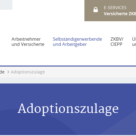
E-SERVICES
Versicherte ZK
Arbeitnehmer
Selbständigerwerbende
ZKBV/
Ü
und Versicherte
und Arbeitgeber
CIEPP
u
nde
Adoptionszulage
Adoptionszulage