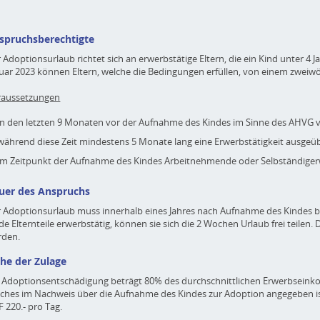
spruchsberechtigte
 Adoptionsurlaub richtet sich an erwerbstätige Eltern, die ein Kind unter
uar 2023 können Eltern, welche die Bedingungen erfüllen, von einem zweiwö
raussetzungen
in den letzten 9 Monaten vor der Aufnahme des Kindes im Sinne des AHVG v
während diese Zeit mindestens 5 Monate lang eine Erwerbstätigkeit ausgeü
im Zeitpunkt der Aufnahme des Kindes Arbeitnehmende oder Selbständige
uer des Anspruchs
 Adoptionsurlaub muss innerhalb eines Jahres nach Aufnahme des Kindes 
de Elternteile erwerbstätig, können sie sich die 2 Wochen Urlaub frei teilen.
rden.
he der Zulage
 Adoptionsentschädigung beträgt 80% des durchschnittlichen Erwerbsein
lches im Nachweis über die Aufnahme des Kindes zur Adoption angege
 220.- pro Tag.