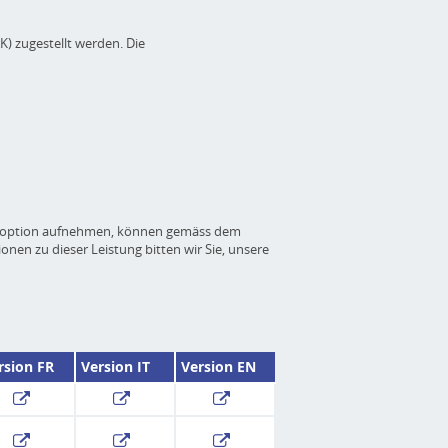
) zugestellt werden. Die
r Adoption aufnehmen, können gemäss dem
nen zu dieser Leistung bitten wir Sie, unsere
rsion FR
Version IT
Version EN