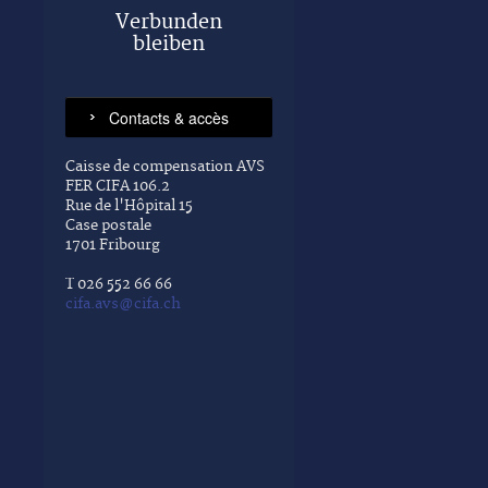
Verbunden
bleiben
Caisse de compensation AVS
FER CIFA 106.2
Rue de l'Hôpital 15
Case postale
1701 Fribourg
T 026 552 66 66
cifa.avs@cifa.ch