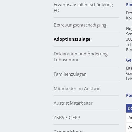
Erwerbsausfallentschädigung
Ei
EO
Der
Kon
Betreuungsentschädigung
Eid
Sch
Adoptionszulage
30
Tel
E-M
Deklaration und Änderung
Lohnsumme
Ge
Elt
Ges
Familienzulagen
Lei
Mitarbeiter im Ausland
Fo
Austritt Mitarbeiter
D
ZKBV / CIEPP
A
A
Groupe Mutuel