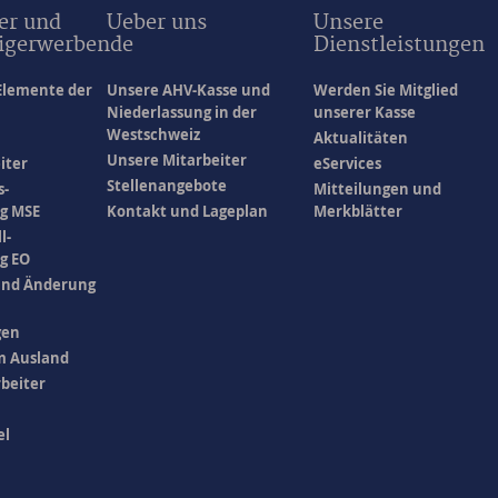
er und
Ueber uns
Unsere
igerwerbende
Dienstleistungen
Elemente der
Unsere AHV-Kasse und
Werden Sie Mitglied
Niederlassung in der
unserer Kasse
Westschweiz
Aktualitäten
Unsere Mitarbeiter
iter
eServices
Stellenangebote
s-
Mitteilungen und
g MSE
Kontakt und Lageplan
Merkblätter
l-
g EO
und Änderung
gen
m Ausland
rbeiter
el