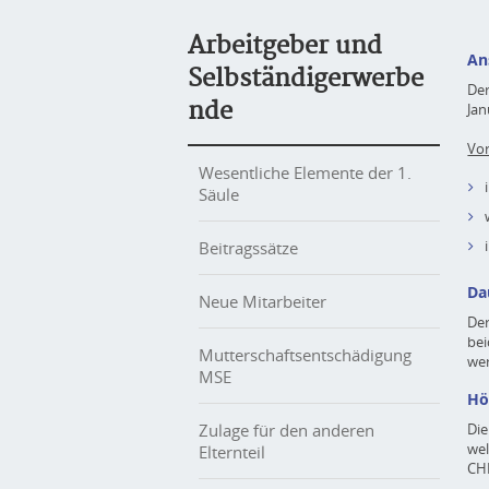
Arbeitgeber und
An
Selbständigerwerbe
Der
nde
Jan
Vo
Wesentliche Elemente der 1.
Säule
Beitragssätze
Da
Neue Mitarbeiter
Der
bei
Mutterschaftsentschädigung
we
MSE
Hö
Zulage für den anderen
Die
we
Elternteil
CHF