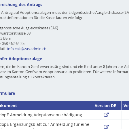
nreichung des Antrags
 Antrag auf Adoptionszulagen muss der Eidgenössische Ausgleichskasse (EAK
taktinformationen für die Kasse lauten wie folgt:
genössische Ausgleichskasse (EAK)
warztorstrasse 59
03 Bern
 : 058 462 64 25
ail :
info.eak@zas.admin.ch
nfer Adoptionszulage
ern, die im Kanton Genf erwerbstätig sind und ein Kind unter 8 Jahren zu
etz im Kanton Genf vom Adoptionsurlaub profitieren. Für weitere Informatio
stungsabteilung zu kontaktieren.
rmulare
okument
Version DE
Ve
dopE Anmeldung Adoptionsentschädigung
dopE Ergänzungsblatt zur Anmeldung für eine