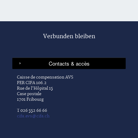
Verbunden bleiben
Caisse de compensation AVS
FER CIFA 106.2
Rue de l'Hôpital 15
Case postale
1701 Fribourg
T 026 552 66 66
cifa.avs@cifa.ch