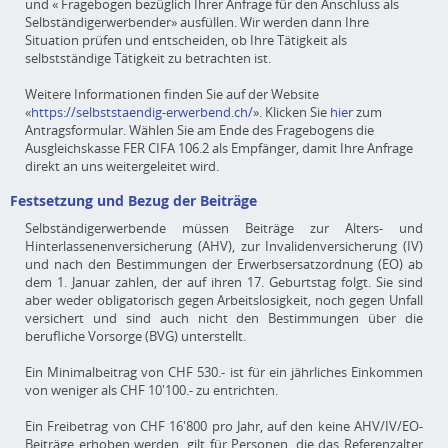
und « Fragebogen bezüglich Ihrer Anfrage für den Anschluss als
Selbständigerwerbender» ausfüllen. Wir werden dann Ihre
Situation prüfen und entscheiden, ob Ihre Tätigkeit als
selbstständige Tätigkeit zu betrachten ist.
Weitere Informationen finden Sie auf der Website
«
https://selbststaendig-erwerbend.ch/
». Klicken Sie
hier
zum
Antragsformular. Wählen Sie am Ende des Fragebogens die
Ausgleichskasse FER CIFA 106.2 als Empfänger, damit Ihre Anfrage
direkt an uns weitergeleitet wird.
Festsetzung und Bezug der Beiträge
Selbständigerwerbende müssen Beiträge zur Alters- und
Hinterlassenenversicherung (AHV), zur Invalidenversicherung (IV)
und nach den Bestimmungen der Erwerbsersatzordnung (EO) ab
dem 1. Januar zahlen, der auf ihren 17. Geburtstag folgt. Sie sind
aber weder obligatorisch gegen Arbeitslosigkeit, noch gegen Unfall
versichert und sind auch nicht den Bestimmungen über die
berufliche Vorsorge (BVG) unterstellt.
Ein Minimalbeitrag von CHF 530.- ist für ein jährliches Einkommen
von weniger als CHF 10'100.- zu entrichten.
Ein Freibetrag von CHF 16'800 pro Jahr, auf den keine AHV/IV/EO-
Beiträge erhoben werden, gilt für Personen, die das Referenzalter