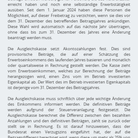
erreicht haben und noch eine selbständige Erwerbstätigkeit
ausüben. Seit dem 1. Januar 2024 haben diese Personen die
Möglichkeit, auf dieser Freibetrag zu verzichten, wenn sie dies vor
dem 31. Dezember des betreffenden Beitragsjahres ankündigen.
Diese Wahl wird automatisch auf das nächste Jahr übertragen,
ohne dass bis zum 31. Dezember des Jahres eine Änderung
beantragt werden muss.
Die Ausgleichskasse setzt Akontozahlungen fest. Dies sind
provisorische Beiträge, die auf einer Schätzung des
Erwerbseinkommens des laufenden Jahres basieren und monatlich
oder quartalsweise in Rechnung gestellt werden. Die Kasse zieht
vom Erwerbseinkommen, welches zur Berechnung der Beiträge
herangezogen wird, einen Zins vom im Betrieb investierten
Eigenkapital ab. Der Wert des im Betrieb investierten Eigenkapitals
ist derjenige vom 31. Dezember des Beitragsjahres.
Die Ausgleichskasse muss schriftlich über jede wichtige Änderung
des Einkommens informiert werden. Die definitiven Beiträge
werden aufgrund der Steuerveranlagung festgesetzt. Die
Ausgleichskasse berechnet die Differenz zwischen den bezahlten
Anzahlungen und den definitiven Beiträgen, zahlt sie zurück oder
stellt sie in Rechnung. Es ist darauf hinzuweisen, dass der
Bundesrat einen Verzugszins eingeführt hat, der auf die
Beitragsdifferenz berechnet wird, wenn diese um mehr als 25% von