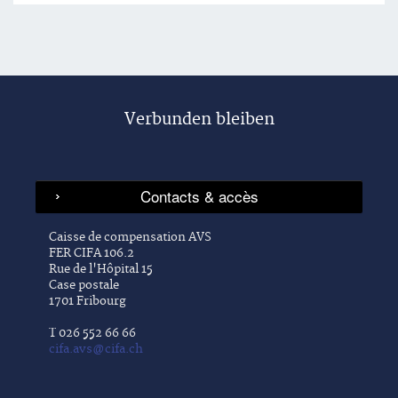
Verbunden bleiben
Caisse de compensation AVS
FER CIFA 106.2
Rue de l'Hôpital 15
Case postale
1701 Fribourg
T 026 552 66 66
cifa.avs@cifa.ch