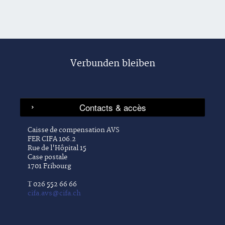
Verbunden bleiben
Caisse de compensation AVS
FER CIFA 106.2
Rue de l'Hôpital 15
Case postale
1701 Fribourg
T 026 552 66 66
cifa.avs@cifa.ch