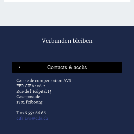
Verbunden bleiben
Caisse de compensation AVS
FER CIFA 106.2
Rue de l'Hôpital 15
Case postale
1701 Fribourg
T 026 552 66 66
cifa.avs@cifa.ch